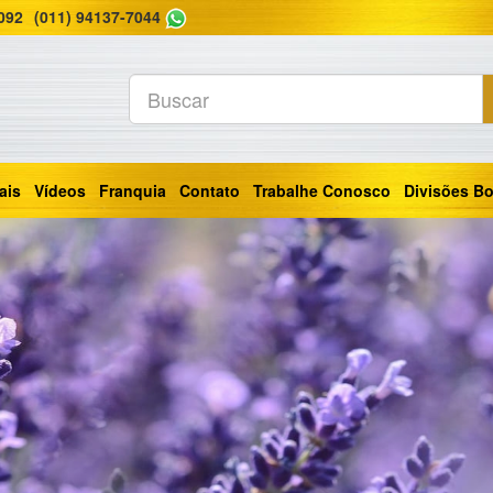
092
(011) 94137-7044
iais
Vídeos
Franquia
Contato
Trabalhe Conosco
Divisões B