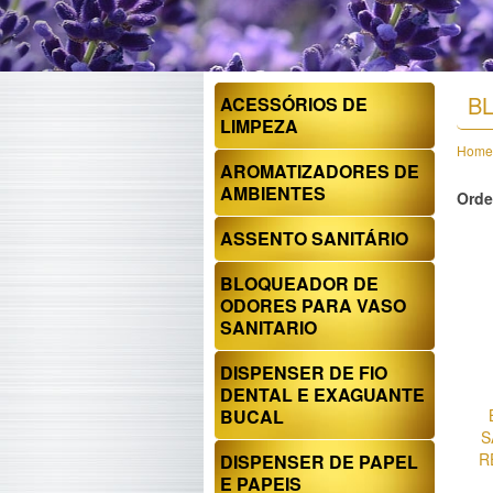
B
ACESSÓRIOS DE
LIMPEZA
Home
AROMATIZADORES DE
AMBIENTES
Orde
ASSENTO SANITÁRIO
BLOQUEADOR DE
ODORES PARA VASO
SANITARIO
DISPENSER DE FIO
DENTAL E EXAGUANTE
BUCAL
S
R
DISPENSER DE PAPEL
E PAPEIS