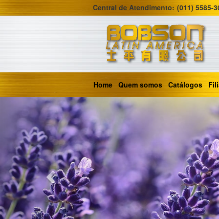
Central de Atendimento:
(011) 5585-3
Home
Quem somos
Catálogos
Fil
Previous